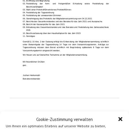
01.
Eröffnung und Begrüßung
02.
Feststellung der form
-
und fristgemäßen Einladung sowie Feststellung der
Beschlussfähigkeit
03.
Wahl einer Protokoll
fü
hrerin/eines Protokollführers
04.
Feststellung der Tagesordnung
05.
Feststellung der anwesenden Stimmen
06.
Genehmigung des Protokolls der Mitgliederversammlung vom
04
.
12
.20
2
1
07.
Berichte des Ges
amtvorstandes und des Beirates
für d
as
Jahr
20
2
1
und Aus
sprache
08.
Bericht der
Kassenprüfer
für das Jahr 20
21
09.
Entlastung des Gesamtvorstandes und des Beirates und
Feststellung
des
Jahresabschluss
20
21
10.
Beschlussfassung über den
Haushaltsplan für das Jahr 20
2
3
11.
Sonstiges
Gemäß § 10 Abs. 2 der Sat
zung erfolgt die Einberufung der Mitglie
derversammlung schriftlich
unter Bekan
ntgabe der Tagesordnung 14 Tage vor dem Versammlungstermin. Anträge zur
Tagesordnung müssen dem Beirat schriftlich mit Begründung spätestens 8 Tage vor dem
Versammlungstermin ein
gereicht werden.
Wir freuen uns auf
Dei
ne/
Ihre Teilnahme an der Mitgliederver
sammlung.
Mit freundlichen Grüßen
g
ez.
Jochen Herkenrath
Beiratsvorsitzender
Cookie-Zustimmung verwalten
Um Ihnen ein optimales Erlebnis auf unserer Website zu bieten,