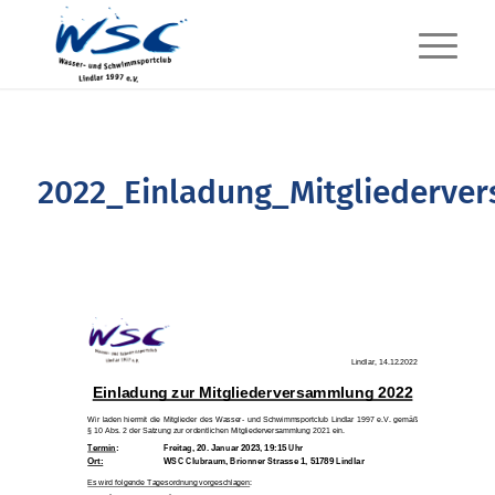
2022_Einladung_Mitgliederve
Lindlar,
14
.
1
2
.
20
2
2
Einladung zur Mitgliederversammlung 20
2
2
Wir laden hiermit die Mitglieder des Wasser
-
und Schwimmsportclub Lindlar 1997
e.V.
gemäß
§
10 Abs. 2 der Satzung
zur ordentlichen Mitgliederversammlung 20
21
ein.
Termin
:
Freitag
,
20
.
Janua
r
20
2
3
,
1
9
:
15
Uhr
Ort:
WSC
Club
raum
, Brionner Strasse 1, 51789 Lindlar
Es wird folgende
Tagesordnung
vorgeschlagen
: