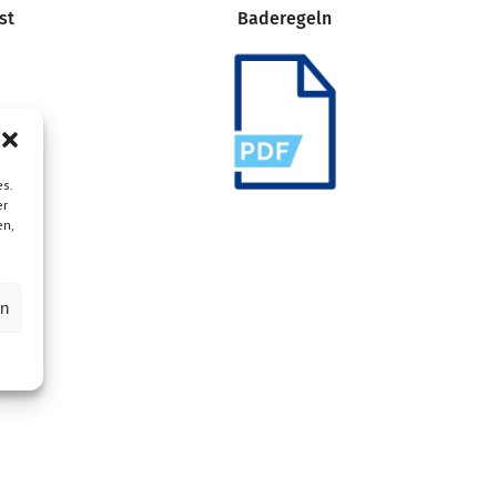
st
Baderegeln
s.
er
en,
en