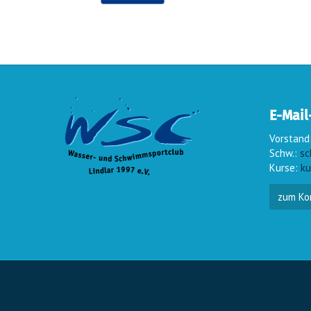
E-Mail
Vorstand
Schw.:
sc
Kurse:
ku
zum Ko