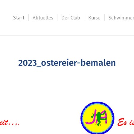
Start
Aktuelles
Der Club
Kurse
Schwimme
2023_ostereier-bemalen
eit....
Es is