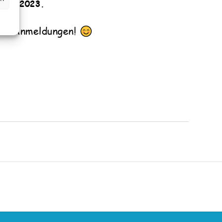
8
.03.202
3
.
ure Anmeldungen!