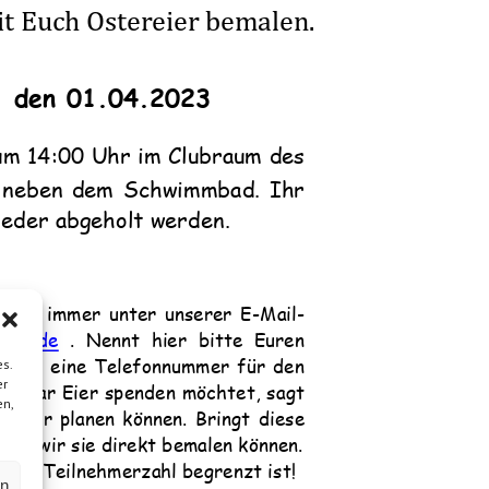
it Euch
Ostereier bemalen.
, den 0
1
.04.202
3
um
1
4
:00 Uhr im Clubraum des
neben dem Schwimmbad. Ihr
ieder abgeholt werden.
3
ie immer unter unserer E
-
Mail
-
ndlar.de
. Nennt hier bitte Euren
nd eine Telefonnummer für den
s.
er
ein paar Eier spenden möchtet, sagt
en,
sser planen können.
Bringt diese
amit wir sie direkt bemalen können.
a die T
eilnehmerzahl begrenzt ist!
en