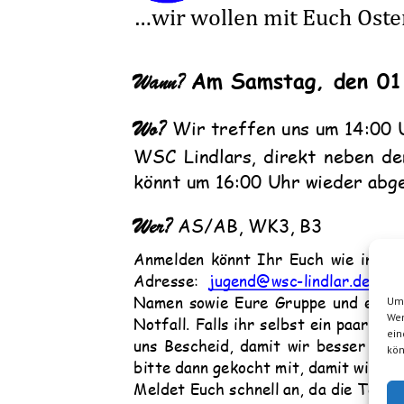
...wir wollen mit Euch
Oste
Am S
amstag, den
0
1
Wann?
Wo?
Wir treffen uns um
1
4
:00
WSC Lindlars, direkt neben dem
könnt um
1
6
:00 Uhr
wieder abg
Wer?
A
S/AB,
WK3, B3
Anmelden könnt Ihr E
uch
wie immer 
Adresse:
jug
end@wsc
-
lindlar.de
. N
Namen sowie E
ure Gruppe
und eine 
Um 
Wen
Notfall.
Falls ihr selbst ein paar Ei
ein
uns Bescheid, damit wir besser planen 
kön
bitte dann gekocht mit, damit wir si
Meldet E
uch schnell an, da die Teiln