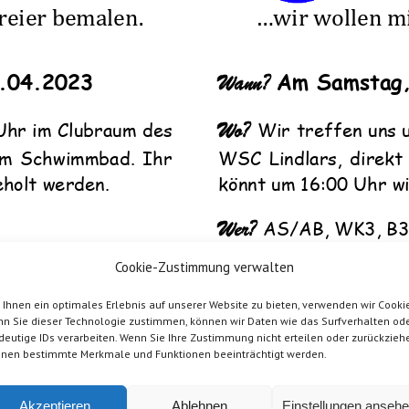
reier bemalen.
...wir wollen m
.04.202
3
Am S
amstag
Wann?
Wo?
Uhr i
m Clubraum des
Wir treffen uns 
 Schwimmbad.
Ihr
WSC Lindlars, direkt 
eholt werden.
könnt um 1
6
:00 Uhr w
Wer?
AS/AB, WK3, B
unter unserer E
-
Mail
-
Anmelden könnt Ihr Euch w
Cookie-Zustimmung verwalten
enn
t hier bitte Euren
Adresse:
jugend@wsc
-
li
Telefonnummer für den
Namen sowie Eure Gruppe u
Ihnen ein optimales Erlebnis auf unserer Website zu bieten, verwenden wir Cookie
n Sie dieser Technologie zustimmen, können wir Daten wie das Surfverhalten od
er spenden möchtet, sagt
Notfall.
Falls ihr selbst 
deutige IDs verarbeiten. Wenn Sie Ihre Zustimmung nicht erteilen oder zurückzieh
können.
Bringt diese
uns Bescheid, damit wir be
nen bestimmte Merkmale und Funktionen beeinträchtigt werden.
e direkt bemalen können.
bitte dann gekocht mit, d
ehmerzahl begrenzt ist!
Meldet Euch schnell an, d
Akzeptieren
Ablehnen
Einstellungen anseh