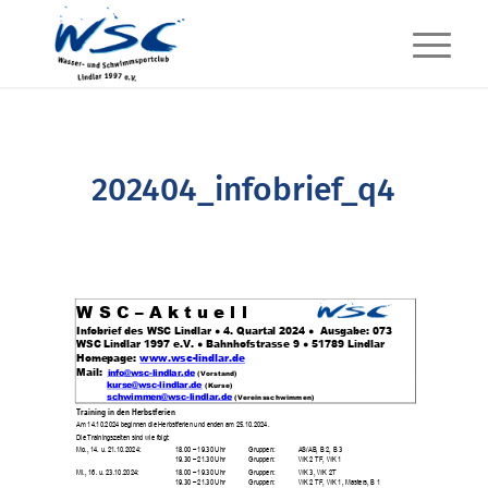
202404_infobrief_q4
W S C
–
A k t u e l l
Infobrief des WSC Lindlar
●
4
. Quartal 202
4
●
Ausgabe: 0
7
3
WSC L
indlar 1997 e.V. ● Bahnhofstrasse 9
● 5178
9
Lindlar
Homepage:
www.wsc
-
lindlar.de
Mail:
info@wsc
-
lindlar.de
(Vorstand)
kurse@wsc
-
lindlar.de
(Kurse)
schwimmen@wsc
-
lindlar.de
(Vereinsschwimmen)
Training in den Herbstferien
Am 14.10.2024 beginnen die Herbstferien und enden am 25.10.2024.
Die Trainingszeiten sind wie
folgt:
Mo., 14. u. 21.10.2024:
18.00
–
19.30 Uhr
Gruppen:
AS/AB, B 2, B 3
19.30
–
21.30 Uhr
Gruppen:
WK 2 TF, WK 1
Mi., 16. u. 23.10.2024:
18.00
–
19.30 Uhr
Gruppen:
WK 3, WK 2T
19.30
–
21.30 Uhr
Gruppen:
WK 2 TF, WK 1, Masters, B 1