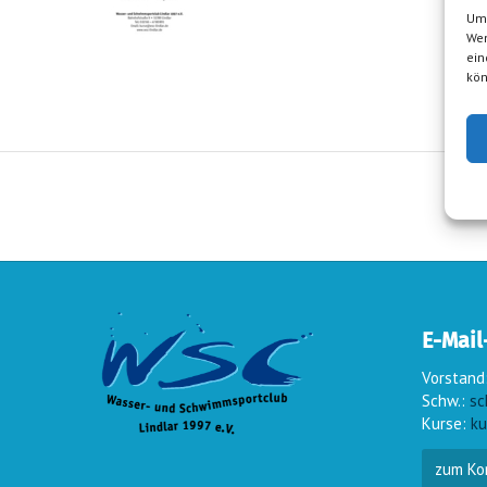
Um 
Wen
ein
kön
E-Mail
Vorstand
Schw.:
sc
Kurse:
ku
zum Ko