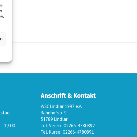
s.
er
en,
en
Anschrift & Kontakt
WSC Lindlar 1997 e.V.
rstag:
Bahnhofstr. 9
51789 Lindlar
 – 19:00
Tel. Verein: 02266-4780892
Tel. Kurse: 02266-4780891