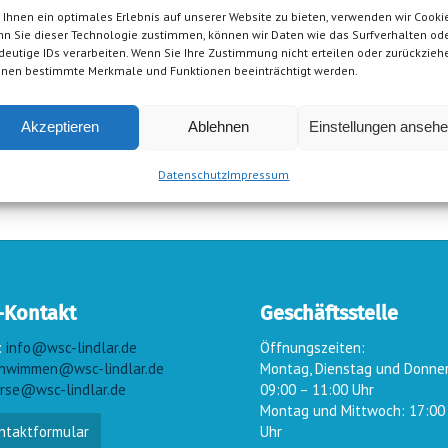
Ihnen ein optimales Erlebnis auf unserer Website zu bieten, verwenden wir Cookie
n Sie dieser Technologie zustimmen, können wir Daten wie das Surfverhalten od
deutige IDs verarbeiten. Wenn Sie Ihre Zustimmung nicht erteilen oder zurückzieh
nen bestimmte Merkmale und Funktionen beeinträchtigt werden.
Akzeptieren
Ablehnen
Einstellungen anseh
Datenschutz
Impressum
-Kontakt
Geschäftsstelle
:
info@wsc-lindlar.de
Öffnungszeiten:
hwimmen@wsc-lindlar.de
Montag, Dienstag und Donne
rse@wsc-lindlar.de
09:00 – 11:00 Uhr
Montag und Mittwoch: 17:00
ntaktformular
Uhr