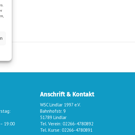
s.
er
en,
en
Anschrift & Kontakt
WSC Lindlar 1997 e.V.
rstag:
Bahnhofstr. 9
51789 Lindlar
 – 19:00
Tel. Verein: 02266-4780892
Tel. Kurse: 02266-4780891