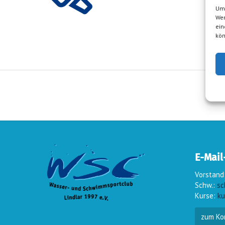
Um 
Wen
ein
kön
E-Mail
Vorstand
Schw.:
sc
Kurse:
ku
zum Ko