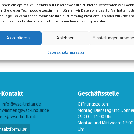
Ihnen ein optimales Erlebnis auf unserer Website zu bieten, verwenden wir Cookie
n Sie dieser Technologie zustimmen, können wir Daten wie das Surfverhalten od
deutige IDs verarbeiten. Wenn Sie Ihre Zustimmung nicht erteilen oder zurückzieh
nen bestimmte Merkmale und Funktionen beeinträchtigt werden.
Akzeptieren
Ablehnen
Einstellungen anseh
Datenschutz
Impressum
-Kontakt
Geschäftsstelle
:
info@wsc-lindlar.de
Öffnungszeiten:
hwimmen@wsc-lindlar.de
Montag, Dienstag und Donne
rse@wsc-lindlar.de
09:00 – 11:00 Uhr
Montag und Mittwoch: 17:00
ntaktformular
Uhr