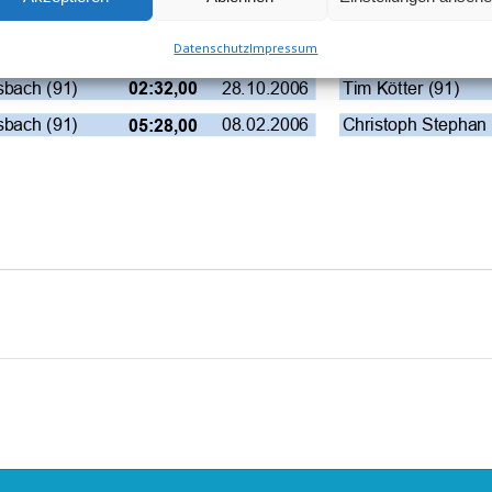
p (72)
31.12.2001
Nils Meierhöfer (98
02:43,50
Datenschutz
Impressum
sbach (91)
28.10.2006
Christoph Stephan 
01:10,40
sbach (91)
28.10.2006
Tim Kötter (91)
02:32,00
sbach (91)
08.02.2006
Christoph Stephan 
05:28,00