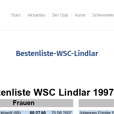
Start
Aktuelles
Der Club
Kurse
Schwimme
Bestenliste-WSC-Lindlar
enliste WSC Lindlar 1997
Frauen
ckhardt (89)
25.08.2007
Johannes Förster (
00:27,60