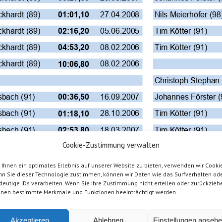
ckhardt (89)
27.04.2008
Nils Meierhöfer (98
01:01,10
ckhardt (89)
05.06.2005
Tim Kötter (91)
02:16,20
ckhardt (89)
08.02.2006
Tim Kötter (91)
04:53,20
ckhardt (89)
08.02.2006
10:06,80
Christoph Stephan 
sbach (91)
16.09.2007
Johannes Förster (
00:36,50
sbach (91)
28.10.2006
Tim Kötter (91)
01:18,10
sbach (91)
18.03.2007
Tim Kötter (91)
02:53,80
Cookie-Zustimmung verwalten
ckhardt (89)
16.09.2007
Christoph Stephan 
00:31,60
ckhardt (89)
07.06.2009
Christoph Stephan 
01:09,20
Ihnen ein optimales Erlebnis auf unserer Website zu bieten, verwenden wir Cookie
n Sie dieser Technologie zustimmen, können wir Daten wie das Surfverhalten od
ckhardt (89)
20.06.2009
Christoph Stephan 
02:32,70
deutige IDs verarbeiten. Wenn Sie Ihre Zustimmung nicht erteilen oder zurückzieh
nen bestimmte Merkmale und Funktionen beeinträchtigt werden.
sbach (91)
11.02.2007
Julius Schnepper (
00:30,60
sbach (91)
07.05.2006
Nils Meierhöfer (98
01:12,80
Akzeptieren
Ablehnen
Einstellungen anseh