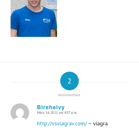
2
Kommentare
Bireheivy
März 14, 2021 um 4:37 p.m.
sagte:
http://vsviagrav.com/
– viagra