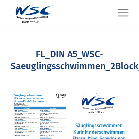
FL_DIN A5_WSC-
Saeuglingsschwimmen_2Block
2
2025
Säuglingsschwimmen
|
Kleinkinderschwimmen
April – Juli
Eltern-Kind-Schwimmen
Parkbad Lindlar
Brionner Straße 1 • 51789 Lindlar
Mittwoch
Samstag
13:15
– 14:00 Uhr
07:45
– 08:15 Uhr
Eltern – Kind – Schwimmen 2
Säuglingsschwimmen 1
max. 8 TN/Kurs
max. 10 TN/Kurs
(für Kinder von 3 – 4 Jahren)
(8. Woche – 6. Monat)
Kurs-Nr.: 7302-25
Kurs-Nr.: 7055-25
Beginn: 30.04.2025
Beginn: 03.05.2025
115,-
11 UE
68,-
9 UE
Gebühr:
à 45 min
Gebühr:
à 30 min
€
€
14:00
– 14:45 Uhr
08:15
– 09:00 Uhr
Kleinkinderschwimmen
Säuglingsschwimmen 2
max. 8 TN/Kurs
max. 12 TN/Kurs
(für Kleinkinder von 1 – 2 Jahren)
(7. Monat
– 12. Monat)
Säuglingsschwimmen
Kurs-Nr.: 7210-25
Kurs-Nr.: 7157-25
Beginn: 30.04.2025
Beginn: 03.05.2025
115,-
11 UE
95,-
9 UE
Gebühr:
à 45 min
Gebühr:
à 45 min
€
€
14:45
– 15:30 Uhr
09:00
– 09:45 Uhr
Kleinkinderschwimmen
Eltern – Kind – Schwimmen 1
Kleinkinderschwimmen
max. 8 TN/Kurs
max. 12 TN/Kurs
(für Kinder von 2 – 3 Jahren)
(für Kleinkinder von 1 – 2 Jahren)
Kurs-Nr.: 7399-25
Kurs-Nr.: 7211-25
Beginn: 30.04.2025
Beginn: 03.05.2025
115,-
11 UE
95,-
9 UE
Gebühr:
à 45 min
Gebühr:
à 45 min
€
€
Eltern-Kind-Schwimmen
09:45
– 10:30 Uhr
Kleinkinderschwimmen