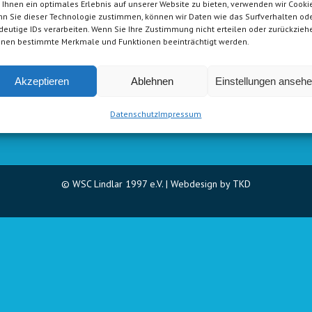
Ihnen ein optimales Erlebnis auf unserer Website zu bieten, verwenden wir Cookie
-Kontakt
Geschäftsstelle
n Sie dieser Technologie zustimmen, können wir Daten wie das Surfverhalten od
deutige IDs verarbeiten. Wenn Sie Ihre Zustimmung nicht erteilen oder zurückzieh
nen bestimmte Merkmale und Funktionen beeinträchtigt werden.
:
info@wsc-lindlar.de
Öffnungszeiten:
hwimmen@wsc-lindlar.de
Montag, Dienstag und Donne
rse@wsc-lindlar.de
09:00 – 11:00 Uhr
Akzeptieren
Ablehnen
Einstellungen anseh
Montag und Mittwoch: 17:00
ntaktformular
Uhr
Datenschutz
Impressum
© WSC Lindlar 1997 e.V. |
Webdesign by TKD