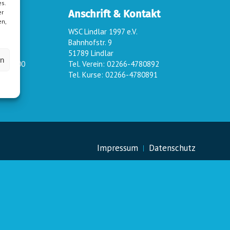
s.
Anschrift & Kontakt
er
en,
WSC Lindlar 1997 e.V.
rstag:
Bahnhofstr. 9
51789 Lindlar
en
 – 19:00
Tel. Verein: 02266-4780892
Tel. Kurse: 02266-4780891
Impressum
Datenschutz