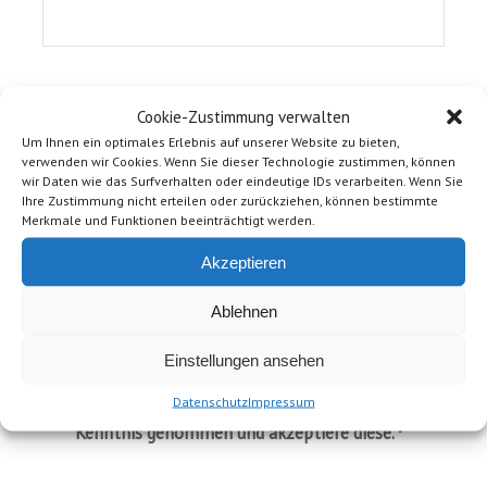
Nachricht
*
Cookie-Zustimmung verwalten
Um Ihnen ein optimales Erlebnis auf unserer Website zu bieten,
verwenden wir Cookies. Wenn Sie dieser Technologie zustimmen, können
wir Daten wie das Surfverhalten oder eindeutige IDs verarbeiten. Wenn Sie
Ihre Zustimmung nicht erteilen oder zurückziehen, können bestimmte
Merkmale und Funktionen beeinträchtigt werden.
Akzeptieren
Ablehnen
Einstellungen ansehen
Datenschutz
Impressum
Ich habe die Hinweise zum
zur
Datenschutz
Kenntnis genommen und akzeptiere diese.
*