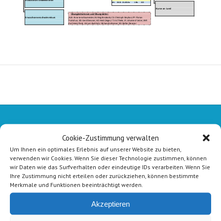
Schwimmen lernen
Mi.
20.15 - 21.45 Uhr
1 Bh.
GD
Kurse an Land
Übungsleiterinnen und Übungsleiter:
Erwachsenenschwimmkurs
ALB: Anna-Lena Baumeister; BJ: Brigitte Jakobi; CS: Christoph Stephan; FP: Florian
Podschun; GD: Gerd Diessner; HZ: Heidi Zeiger; IT: Iris Thiele; JF: Johannes Förster; KHF:
Karl-Heinz Fleck; LB: Lars Buchholz; SB: Sandra Bremer; SD: Stefan Diessner
Cookie-Zustimmung verwalten
Um Ihnen ein optimales Erlebnis auf unserer Website zu bieten,
verwenden wir Cookies. Wenn Sie dieser Technologie zustimmen, können
wir Daten wie das Surfverhalten oder eindeutige IDs verarbeiten. Wenn Sie
Ihre Zustimmung nicht erteilen oder zurückziehen, können bestimmte
Merkmale und Funktionen beeinträchtigt werden.
Akzeptieren