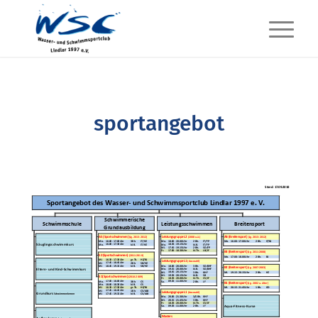
sportangebot
Stand: 17.09.2018
Sportangebot des Wasser- und Schwimmsportclub Lindlar 1997 e. V.
Schwimmerische
Schwimmschule
Leistungsschwimmen
Breitensport
Grundausbildung
AS (Sportschwimmen)
Leistungsgruppe L2
AB (Breitensport)
(Jg. 2013-2012)
(2008 u.ä.)
(Jg. 2013-2012)
16.00 - 17.00 Uhr
18.00 - 20.00 Uhr
16.00 - 17.00 Uhr
Mo.
3 Bh.
IT/HZ
Mo.
2 Bh.
IT/FP
Mo.
2 Bh.
IT/BJ
Säuglingsschwimmkurs
16.00 - 17.30 Uhr
18.30 - 19.15 Uhr
Mo.
kl. B.
IT/HZ
Mo.
kl. B.
IT/FP
17.45 - 19.15 Uhr
Mi.
2 Bh.
SD/FP
17.00 - 18.30 Uhr
Fr.
kl. Th.
LB/JF
B3 (Breitensport)
(Jg. 2011-2008)
S2 (Sportschwimmen)
(2011-2010)
Mo.
17.00 - 18.00 Uhr
2 Bh.
BJ
16.30 - 17.30 Uhr
Mi.
gr. Th.
HZ/BJ
Leistungsgruppe L1
(Auswahl)
17.45 - 18.45 Uhr
Mi.
2 Bh.
SB/HZ
18.45 - 19.15 Uhr
18.00 - 20.00 Uhr
Mi.
kl. B.
SB/HZ
Mo.
3 Bh.
SD/KHF
B2 (Breitensport)
(Jg. 2007-2003)
Eltern- und Kind-Schwimmkurs
19.15 - 20.00 Uhr
Mo.
kl. B.
SD/KHF
18.45 - 20.15 Uhr
Mi.
3 Bh.
KHF
Mi.
19.15 - 20.15 Uhr
2 Bh.
HZ
19.30 - 20.15 Uhr
Mi.
kl. B.
SB
S1
(Sportschwimmen)
(2010-2009)
18.30 - 20.00 Uhr
Fr.
kl. Th.
CS/JF
17.00 - 18.00 Uhr
09.30 - 11.00 Uhr
Mo.
3 Bh.
CS
Sa.
2 Bh.
JF
B1 (Breitensport)
(Jg. 2002 u. älter)
18.00 - 18.30 Uhr
Mo.
kl. B.
CS
16.30 - 17.30 Uhr
20.15 - 21.45 Uhr
Mi.
gr. Th.
HZ/BJ
Mi.
1 Bh.
GD
17.45 - 18.45 Uhr
Mi.
1 Bh.
CS/ALB
Leistungsgruppe L1
(Auswahl)
Grundkurs
17.45 - 19.15 Uhr
Mi.
kl. B.
CS/ALB
Schwimmen lernen
Mo.
20.00 - 21.30 Uhr
3/5 Bh.
KHF
Mi.
20.15 - 21.45 Uhr
3 Bh.
KHF
Fr.
18.30 - 20.00 Uhr
kl. Th.
CS/JF
Aqua-Fitness-Kurse
Sa.
09.30 - 11.00 Uhr
2 Bh.
JF
Masters
Aufbaukurs