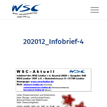
202012_Infobrief-4
W S C
–
A k t u e l l
Infobrief des WSC Lindlar
●
4
. Quartal 2020
●
Ausgabe: 0
4
8
WSC L
indlar 1997 e.V. ● Bahnhofstrasse 9
● 5178
9
Lindlar
Homepage:
www.wsc
-
lindlar.de
Mail:
info@wsc
-
lindlar.de
(Vorstand)
schwimmen@wsc
-
lindlar.de
(
Vereinsschwimmen)
kurse@wsc
-
lindlar.de
(Kurse)
Liebe
Schwimmerinnen und Schwimmer,
liebe Übungs
-
und Kursleiter*innen,
Betreuer*innen und Helfer*innen,
liebe Vereinsmitglieder,
schon wieder geht ein Jahr zu Ende, nur