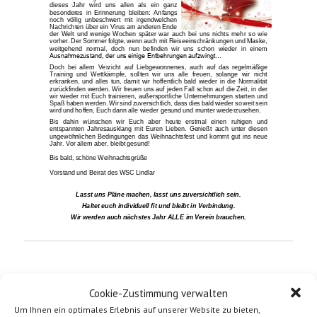
dieses Jahr wird uns allen als ein ganz
besonderes in Erinnerung bleiben: Anfangs
noch völlig unbeschwert mit irgendwelchen
Nachrichten über ein Virus am anderen Ende
der Welt und wenige Wochen später war auch bei un
s nichts mehr so wie
vorher. Der Sommer folgte, wenn auch mit Reiseeinschränkungen und Maske,
weitgehend normal, doch nun befinden wir uns schon wieder in einem
Ausnahmezustand, der uns einige Entbehrungen aufzwingt...
Doch bei allem Verzicht auf Liebgewonn
enes, auch auf das regelmäßige
Training und Wettkämpfe, sollten wir uns alle freuen, solange wir nicht
erkranken, und alles tun, damit wir hoffentlich bald wieder in die Normalität
zurückfinden werden. Wir freuen uns auf jeden Fall schon auf die Zeit, in d
er
wir wieder mit Euch trainieren, außersportliche Unternehmungen starten und
Spaß haben werden. Wir sind zuversichtlich, dass dies bald wieder so weit sein
wird und hoffen, Euch dann alle wieder gesund und munter wiederzusehen.
Bis dahin wünschen wir Eu
ch aber heute erstmal einen ruhigen und
entspannten Jahresausklang mit Euren Lieben. Genießt auch unter diesen
ungewöhnlichen Bedingungen das Weihnachtsfest und kommt gut ins neue
Jahr. Vor allem aber, bleibt gesund!
Bis bald,
schöne Weihnachtsgrüße
Vors
tand und Beirat
des WSC Lindlar
Lasst uns Pläne machen, lasst uns zuversichtlich sein.
Haltet euch individuell fit und bleibt in Verbindung.
Wir werden auch nächstes Jahr ALLE im Verein brauchen.
Cookie-Zustimmung verwalten
Um Ihnen ein optimales Erlebnis auf unserer Website zu bieten,