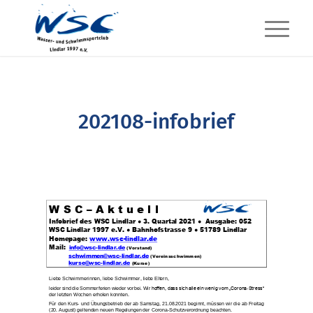
202108-infobrief
W S C
–
A k t u e l l
Infobrief des WSC Lindlar
●
3
. Quartal 202
1
●
Ausgabe: 0
5
2
WSC L
indlar 1997 e.V. ● Bahnhofstrasse 9
● 5178
9
Lindlar
Homepage:
www.wsc
-
lindlar.de
Mail:
info@wsc
-
lindlar.de
(Vorstand)
schwimmen@wsc
-
lindlar.de
(
Vereinsschwimmen)
kurse@wsc
-
lindlar.de
(Kurse)
Liebe
Schwimmerinnen, liebe Schwimmer
,
liebe Eltern,
leider sind die Sommerferien wieder vorbei
. Wir
hoffen, dass sich alle ein wenig vom „Corona
-
Stress“
der letzten Wochen erholen konnten.
Für den Kurs
-
und Übungsbetrieb der ab Samstag, 21.08.2021 beginnt, müssen wir die
ab Freitag
(20. August) geltenden neuen Regelungen der Corona
-
S
chutzverordnung beac
hten.