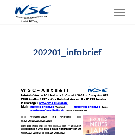
202201_infobrief
W S C
–
A k t u e l l
Infobrief des WSC Lindlar
●
1
. Quartal 202
2
●
Ausgabe: 0
5
6
WSC L
indlar 1997 e.V. ● Bahnhofstrasse 9
● 5178
9
Lindlar
Homepage:
www.wsc
-
lindlar.de
Mail:
info@wsc
-
lindlar.de
kurse@wsc
-
lindlar.de
(Vorstand)
(Kurse)
schwimmen@wsc
-
lindlar.de
(Vereinsschwimmen)
L
IEBE
SCHWIMMERINNEN
UND
SCHWIMMER;
LIEBE
VEREINSMITGLIEDER
,
LIEBE ELTERN
,
VORSTAND UND BEIRAT DES WSC
LINDLAR
1997 E.V. WÜNSCHEN
ALLEN PERSÖNLICH VIEL
ERFOLG, SOWIE ZUFRIEDENHEIT UND VOR
ALLEM ABER GESUNDHEIT
IM NEUEN JAHR 2022
!