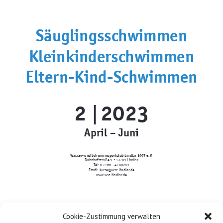
Säuglingsschwimmen
Kleinkinderschwimmen
Eltern-Kind-
Schwimmen
2
2023
|
April – Juni
Wasser- und Schwimmsportclub Lindlar 1997 e.V.
Bahnhofstraße 9 • 51789 Lindlar
Tel: 0 22 66 – 47 80 891
Email: kurse@wsc-lindlar.de
www.wsc-lindlar.de
Säuglingsschwimmen|Kleinkinder
-
Cookie-Zustimmung verwalten
schwimmen | Eltern-Kind-Schwimmen