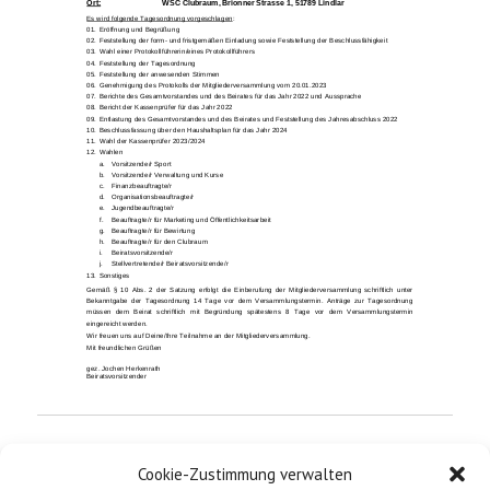
Ort:
WSC
Club
raum
, Brionner Strasse 1, 51789 Lindlar
Es wird folgende
Tagesordnung
vorgeschlagen
:
01.
Eröffnung und Begrüßung
02.
Feststellung der form
-
und fristgemäßen Einladung sowie Feststellung der
Beschlussfähigkeit
03.
Wahl einer Protokoll
führerin/eines Protokollführers
04.
Feststellung der Tagesordnung
05.
Feststellung der anwesenden Stimmen
06.
Genehmigung des Protokolls der Mitgliederversammlung vom
2
0
.0
1
.20
2
3
07.
Berichte des Ges
amtvorstandes und des Beirates
für
das
Jahr
2022
und Aus
sprache
08.
Bericht der Kassenprüfer
für das Jahr 20
22
09.
Entlastung des Gesamtvorstandes und des Beirates und
Feststellung
des
Jahresabschluss 20
22
10.
Beschlussfassung über den
Haushaltsplan für das Jahr 20
2
4
11.
Wahl der Kassenprüfer 20
2
3
/202
4
12.
Wahlen
a.
Vorsitzende/r S
port
b.
Vorsitzende/r Verwaltung
und
Kur
se
c.
Finanzbeauftragte/r
d.
Organisationsbeauftragte/r
e.
Jugendbeauft
ragte/r
f.
Beauftragte/r für Marketing und Öffentlichkeitsarbeit
g.
Beauftragte/r für Bewirtung
h.
Beauftragte/r für den Clubraum
i.
Beiratsv
o
r
sitzende/r
j.
S
tellvertretende/
r Bei
ratsvors
itzende/r
13.
Sonstiges
Gemäß § 10 Abs. 2 der Satzung erfolgt die Einberufung der Mitgliederversammlung schriftlich unter
Bekan
ntgab
e der Tagesordnung 14 Tage vor dem Versammlungstermin. Anträge zur Tagesordnung
müssen dem Beirat schriftlich mit Begründung spätestens 8 Tage vor dem Versammlungstermin
eingereicht werden.
Wir freuen uns auf
Deine/
Ihre Teilnahme an der Mitgliederver
sammlung.
Mit freundlichen Grüßen
g
ez.
Jochen Herkenrath
Beiratsvorsitzender
Cookie-Zustimmung verwalten