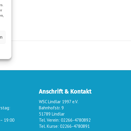
s.
er
en,
en
Anschrift & Kontakt
WSC Lindlar 1997 e.V.
rstag:
Bahnhofstr. 9
51789 Lindlar
 – 19:00
Tel. Verein: 02266-4780892
Tel. Kurse: 02266-4780891