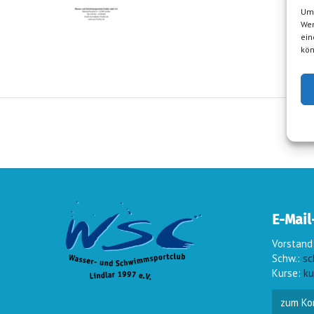
Um 
Wen
ein
kön
E-Mail
Vorstand
Schw.:
sc
Kurse:
ku
zum Ko