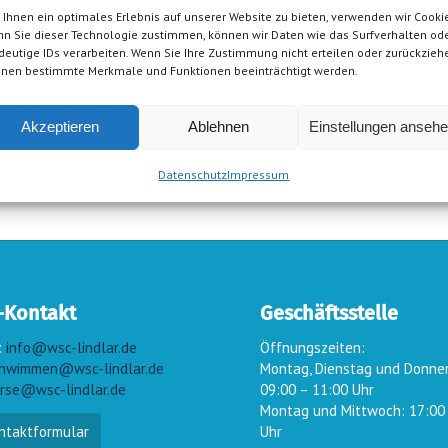
Ihnen ein optimales Erlebnis auf unserer Website zu bieten, verwenden wir Cookie
n Sie dieser Technologie zustimmen, können wir Daten wie das Surfverhalten od
deutige IDs verarbeiten. Wenn Sie Ihre Zustimmung nicht erteilen oder zurückzieh
nen bestimmte Merkmale und Funktionen beeinträchtigt werden.
Akzeptieren
Ablehnen
Einstellungen anseh
Datenschutz
Impressum
-Kontakt
Geschäftsstelle
:
info@wsc-lindlar.de
Öffnungszeiten:
hwimmen@wsc-lindlar.de
Montag, Dienstag und Donne
rse@wsc-lindlar.de
09:00 – 11:00 Uhr
Montag und Mittwoch: 17:00
ntaktformular
Uhr