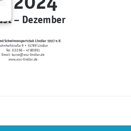
st – Dezember
nd Schwimmsportclub Lindlar 1997 e.V.
ahnhofstraße 9 • 51789 Lindlar
Tel: 0 22 66 – 47 80 891
Email: kurse@wsc-lindlar.de
www.wsc-lindlar.de
Max. 15 Teilnehmer:innen
6 UE
(60 min)
Gymnastikraum Parkbad Lindlar
11., 05.12., 12.12., 19.12.
Max. 15 Teilnehmer:innen
6 UE
(60 min)
Gymnastikraum Parkbad Lindlar
11., 05.12., 12.12., 19.12.