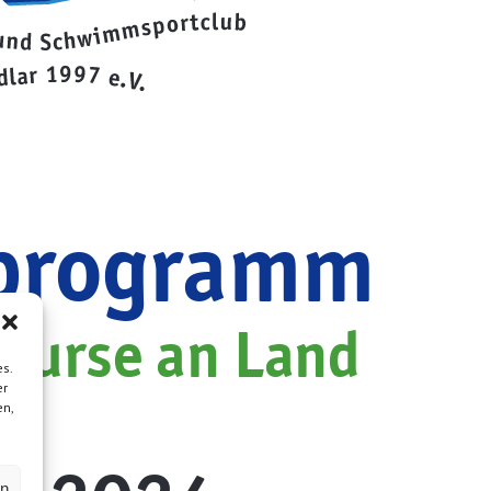
programm
skurse an Land
s.
er
en,
2024
|
en