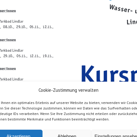
mer:innen
arkbad Lindlar
, 29.10., 05.11., 12.11.,
mer:innen
arkbad Lindlar
, 05.11., 12.11., 19.11.,
Kurs
mer:innen
arkbad Lindlar
, 05.11., 12.11., 19.11.,
Fitnes
Cookie-Zustimmung verwalten
mer:innen
Ihnen ein optimales Erlebnis auf unserer Website zu bieten, verwenden wir Cookie
arkbad Lindlar
n Sie dieser Technologie zustimmen, können wir Daten wie das Surfverhalten od
, 10.10., 31.10., 07.11., 14.11.,
deutige IDs verarbeiten. Wenn Sie Ihre Zustimmung nicht erteilen oder zurückzieh
nen bestimmte Merkmale und Funktionen beeinträchtigt werden.
3
 Babys
/ Kleinkindern)
Akzeptieren
Ablehnen
Einstellungen anseh