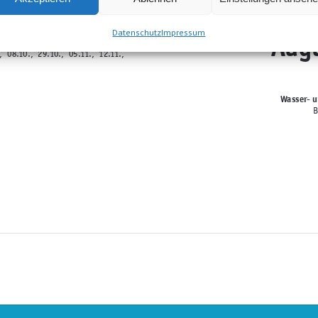
mer:innen
Datenschutz
Impressum
Augu
arkbad Lindlar
, 29.10., 05.11., 12.11.,
Wasser- u
B
Kurs - Nr.: 3916-24
igung)
54,-
EUR
Kursgebühr:
donnerstags:
18:40
– 19:40 Uhr
mer:innen
Zertifiziert
Termine:
14.11., 21.11., 28.
durch Zentrale
Prüfstelle
Prävention
Kurs - Nr.: 3917-24
arkbad Lindlar
54,-
EUR
Kursgebühr:
., 09.10., 16.10., 30.10.
donnerstags:
19:45
– 20:45 Uhr
mer:innen
Zertifiziert
Termine:
14.11., 21.11., 28.
durch Zentrale
Prüfstelle