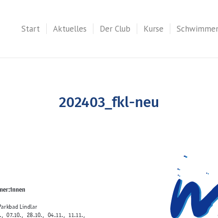
Start
Aktuelles
Der Club
Kurse
Schwimme
202403_fkl-neu
mer:innen
arkbad Lindlar
.10., 28.10., 04.11., 11.11.,