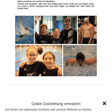
Starts
und
feierten
ihre
persönlichen
Bestzeiten.
Weniger
über
Bestzeiten,
dafür
aber
über
Platzierungen
freuen
konnte
sich
Leo
Pietsch
(2008).
Leo
wurde
in
seinem
Jahrgang
erster
über
200m
Lagen
und
belegte
über
100m
Freistil
den
zweiten
Platz.
Cookie-Zustimmung verwalten
Um Ihnen ein optimales Erlebnis auf unserer Website zu bieten,