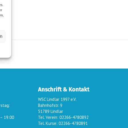
s.
er
en,
en
Anschrift & Kontakt
WSC Lindlar 1997 e.V.
rstag:
Bahnhofstr. 9
51789 Lindlar
 – 19:00
Tel. Verein: 02266-4780892
Tel. Kurse: 02266-4780891