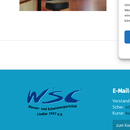
Um 
Wen
ein
kön
E-Mail
Vorstand
Schw.:
sc
Kurse:
ku
zum Ko