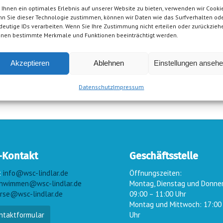
Ihnen ein optimales Erlebnis auf unserer Website zu bieten, verwenden wir Cookie
n Sie dieser Technologie zustimmen, können wir Daten wie das Surfverhalten od
deutige IDs verarbeiten. Wenn Sie Ihre Zustimmung nicht erteilen oder zurückzieh
nen bestimmte Merkmale und Funktionen beeinträchtigt werden.
Akzeptieren
Ablehnen
Einstellungen anseh
Datenschutz
Impressum
-Kontakt
Geschäftsstelle
:
info@wsc-lindlar.de
Öffnungszeiten:
hwimmen@wsc-lindlar.de
Montag, Dienstag und Donne
rse@wsc-lindlar.de
09:00 – 11:00 Uhr
Montag und Mittwoch: 17:00
ntaktformular
Uhr