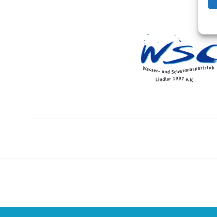
Rückenfit
(Beweglichkeit und
Kurs - Nr.: 3926-20
63,-
EUR
10 UE
Kursgebühr:
(60 
montags:
18:30
– 19:30 Uhr
Gymnastik