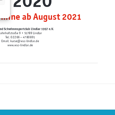
rmine ab August 2021
nd Schwimmsportclub Lindlar 1997 e.V.
ahnhofstraße 9 • 51789 Lindlar
Tel: 0 22 66 – 47 80 891
Email: kurse@wsc-lindlar.de
www.wsc-lindlar.de
& Bodyforming
17 UE
(60 min)
Gymnastikraum Parkbad Lindlar