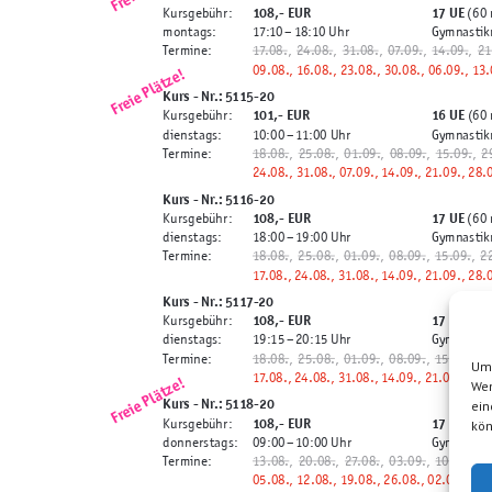
108,-
EUR
17 UE
Kursgebühr:
(60 
montags:
17:10
– 18:10 Uhr
Gymnastik
Termine:
17.08.
, 24.08.
, 31.08.
, 07.09.
, 14.09.
, 21
09.08., 16.08., 23.08., 30.08., 06.09., 13.
Freie Plätze!
Kurs - Nr.: 5115-20
101,-
EUR
16 UE
Kursgebühr:
(60 
dienstags:
10:00
– 11:00 Uhr
Gymnastik
Termine:
18.08.
, 25.08.
, 01.09.
, 08.09.
, 15.09.
, 2
24.08., 31.08., 07.09., 14.09., 21.09., 28.
Kurs - Nr.: 5116-20
108,-
EUR
17 UE
Kursgebühr:
(60 
dienstags:
18:00
– 19:00 Uhr
Gymnastik
Termine:
18.08.
, 25.08.
, 01.09.
, 08.09.
, 15.09.
, 2
17.08., 24.08., 31.08., 14.09., 21.09., 28.
Kurs - Nr.: 5117-20
108,-
EUR
17 UE
Kursgebühr:
(60 
dienstags:
19:15
– 20:15 Uhr
Gymnastik
Termine:
18.08.
, 25.08.
, 01.09.
, 08.09.
, 15.09.
, 2
Um 
17.08., 24.08., 31.08., 14.09., 21.09., 28.
Freie Plätze!
Wen
Kurs - Nr.: 5118-20
ein
108,-
EUR
17 UE
Kursgebühr:
(60 
kön
donnerstags:
09:00
– 10:00 Uhr
Gymnastik
Termine:
13.08.
, 20.08.
, 27.08.
, 03.09.
, 10.09.
, 17
05.08., 12.08., 19.08., 26.08., 02.09., 09.