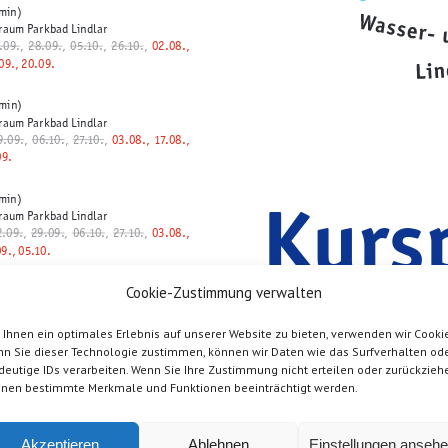
min)
raum Parkbad Lindlar
.09.
, 28.09.
, 05.10.
, 26.10.
,
02.08.,
09., 20.09.
min)
raum Parkbad Lindlar
9.09.
, 06.10.
, 2 7.1 0 .
,
03.08., 17.08.,
09.
Kurs
min)
raum Parkbad Lindlar
2.09.
, 29.09.
, 06.10.
, 2 7.1 0 .
,
03.08.,
09., 05.10.
Fitnes
min)
Cookie-Zustimmung verwalten
raum Parkbad Lindlar
2.09.
, 29.09.
, 06.10.
, 2 7.1 0 .
,
03.08.,
Ihnen ein optimales Erlebnis auf unserer Website zu bieten, verwenden wir Cookie
09., 05.10.
n Sie dieser Technologie zustimmen, können wir Daten wie das Surfverhalten od
deutige IDs verarbeiten. Wenn Sie Ihre Zustimmung nicht erteilen oder zurückzieh
min)
nen bestimmte Merkmale und Funktionen beeinträchtigt werden.
raum Parkbad Lindlar
3
.09.
, 24.09.
, 01.10.
, 08.10.
, 29.10.
,
09., 16.09.
Akzeptieren
Ablehnen
Einstellungen anseh