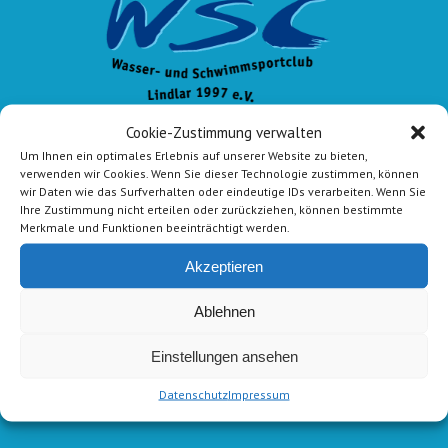
Cookie-Zustimmung verwalten
Um Ihnen ein optimales Erlebnis auf unserer Website zu bieten,
verwenden wir Cookies. Wenn Sie dieser Technologie zustimmen, können
wir Daten wie das Surfverhalten oder eindeutige IDs verarbeiten. Wenn Sie
Ihre Zustimmung nicht erteilen oder zurückziehen, können bestimmte
E-Mail-Kontakt
Merkmale und Funktionen beeinträchtigt werden.
Vorstand:
info@wsc-lindlar.de
Akzeptieren
Schw.:
schwimmen@wsc-lindlar.de
Kurse:
kurse@wsc-lindlar.de
Ablehnen
zum Kontaktformular
Einstellungen ansehen
Datenschutz
Impressum