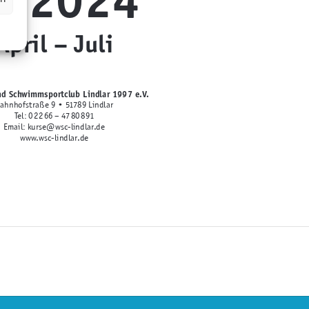
April – Juli
nd Schwimmsportclub Lindlar 1997 e.V.
ahnhofstraße 9 • 51789 Lindlar
Tel: 0 22 66 – 47 80 891
Email: kurse@wsc-lindlar.de
www.wsc-lindlar.de
Schwimmen 1
(für Kinder von 2 – 3 Jahren)
Max. 8 Kinder/Kurs
Nur eine Begleitperson/Kind
12 UE
(45 min)
mittwochs: 14:45
– 15:30 Uhr
.04., 08.05., 15.05., 22.05., 29.05., 05.06., 12.06., 19.06.,
Max. 10 Kinder/Kurs
Nur eine Begleitperson/Kind
13 UE
(45 min)
samstags: 10:45
– 11:30 Uhr