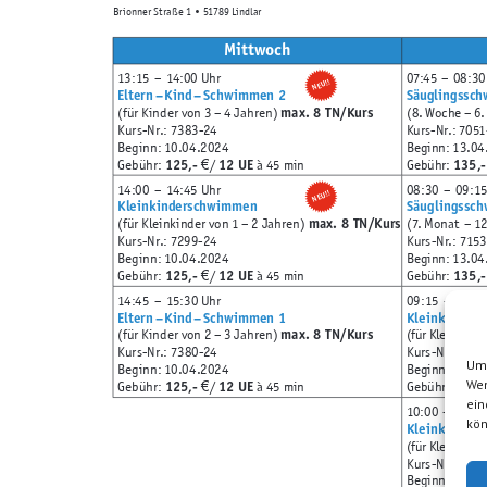
Brionner Straße 1 • 51789 Lindlar
Mittwoch
13:15
– 14:00 Uhr
07:45
– 08:30
NEU!!
Eltern – Kind – Schwimmen 2
Säuglingssc
max. 8 TN/Kurs
(für Kinder von 3 – 4 Jahren)
(8. Woche – 6.
Kurs-Nr.: 7383-24
Kurs-Nr.: 7051
Beginn: 10.04.2024
Beginn: 13.04
125,-
12 UE
135,-
Gebühr:
/
à 45 min
Gebühr:
€
14:00
– 14:45 Uhr
08:30
– 09:15
NEU!!
Kleinkinderschwimmen
Säuglingssc
max. 8 TN/Kurs
(für Kleinkinder von 1 – 2 Jahren)
(7. Monat
– 1
Kurs-Nr.: 7299-24
Kurs-Nr.: 715
Beginn: 10.04.2024
Beginn: 13.04
125,-
12 UE
135,-
Gebühr:
/
à 45 min
Gebühr:
€
14:45
– 15:30 Uhr
09:15
– 10:00
Eltern – Kind – Schwimmen 1
Kleinkinder
max. 8 TN/Kurs
(für Kinder von 2 – 3 Jahren)
(für Kleinkinde
Kurs-Nr.: 7380-24
Kurs-Nr.: 720
Um 
Beginn: 10.04.2024
Beginn: 13.04
Wen
125,-
12 UE
135,-
Gebühr:
/
à 45 min
Gebühr:
€
ein
10:00
– 10:45
kön
Kleinkinder
(für Kleinkinde
Kurs-Nr.: 720
Beginn: 13.04