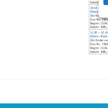
135,-
Gebühr:
10:45
– 11:30
Eltern – Kind
(für Kinder vo
Kurs-Nr.: 738
Beginn: 13.04
135,-
Gebühr:
11:30
– 12:15
Eltern – Kind
(für Kinder vo
Kurs-Nr.: 738
Beginn: 13.04
135,-
Gebühr:
Säuglingsschwimmen 1
(8. 
Kurs - Nr.: 7051-24
Max. 10 Kinder/Kurs
Nur 
135,- EUR
13 UE
Kursgebühr:
(45 min)
sams
Termine:
13.04., 20.04., 27.04., 04.05., 11.05., 18.05., 25
22.06., 29.06., 06.07.
Säuglingsschwimmen 2
(7. M