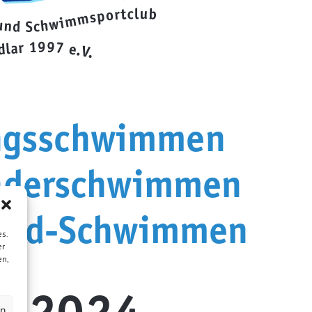
ngsschwimmen
nderschwimmen
ind-
s.
er
men
en,
2024
|
en