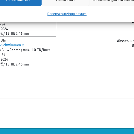
13 UE
/
à 45 min
€
 Uhr
Datenschutz
Impressum
 – Schwimmen 1
max. 10 TN/Kurs
n 2 – 3 Jahren)
1-24
.2024
13 UE
/
à 45 min
€
 Uhr
Wasser- u
 – Schwimmen 2
B
max. 10 TN/Kurs
n 3 – 4 Jahren)
2-24
.2024
13 UE
/
à 45 min
€
Eltern-Kind-
Woche – 6. Monat)
eine Begleitperson/Kind
Kurs - Nr.: 7380-24
125,- EUR
tags: 07:45
– 08:30 Uhr
Kursgebühr:
.05., 01.06., 08.06., 15.06.,
Termine:
10.04., 17.04., 24
26.06., 03.07.
Kurs - Nr.: 7381-24
135,- EUR
Kursgebühr:
onat – 12. Monat)