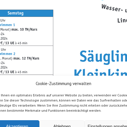
Samstag
 Uhr
hwimmen 1
max. 10 TN/Kurs
 Monat)
-24
.2024
13 UE
/
à 45 min
€
Säugli
 Uhr
hwimmen 2
max. 12 TN/Kurs
2. Monat)
3-24
Kleinki
.2024
13 UE
/
à 45 min
€
 Uhr
schwimmen
Cookie-Zustimmung verwalten
Eltern-K
max. 12 TN/Kurs
r von 1 – 2 Jahren)
0-24
Ihnen ein optimales Erlebnis auf unserer Website zu bieten, verwenden wir Cookie
.2024
n Sie dieser Technologie zustimmen, können wir Daten wie das Surfverhalten od
13 UE
/
à 45 min
€
Schwim
deutige IDs verarbeiten. Wenn Sie Ihre Zustimmung nicht erteilen oder zurückzieh
 Uhr
nen bestimmte Merkmale und Funktionen beeinträchtigt werden.
schwimmen
2
max. 12 TN/Kurs
r von 1 – 2 Jahren)
1-24
.2024
Akzeptieren
Ablehnen
Einstellungen anseh