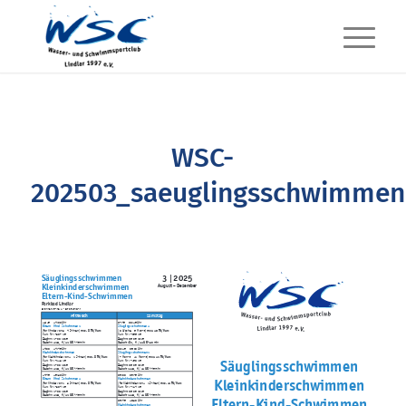
WSC-
202503_saeuglingsschwimmen
3
2025
Säuglingsschwimmen
|
Kleinkinderschwimmen
August – Dezember
Eltern-Kind-Schwimmen
Parkbad Lindlar
Brionner Straße 1 • 51789 Lindlar
Mittwoch
Samstag
13:15
– 14:00 Uhr
07:45
– 08:15 Uhr
Eltern – Kind – Schwimmen 2
Säuglingsschwimmen 1
max. 8 TN/Kurs
max. 10 TN/Kurs
(für Kinder von 3 – 4 Jahren)
(8. Woche – 6. Monat)
Kurs-Nr.: 7307-25
Kurs-Nr.: 7056-25
Beginn: 27.08.2025
Beginn: 06.09.2025
125,-
12 UE
82,-
11 UE
Gebühr:
à 45 min
Gebühr:
à 30 min
€
€
14:00
– 14:45 Uhr
08:15
– 09:00 Uhr
Kleinkinderschwimmen
Säuglingsschwimmen 2
max. 8 TN/Kurs
max. 12 TN/Kurs
(für Kleinkinder von 1 – 2 Jahren)
(7. Monat
– 12. Monat)
Säuglingsschwimmen
Kurs-Nr.: 7213-25
Kurs-Nr.: 7158-25
Beginn: 27.08.2025
Beginn: 06.09.2025
125,-
12 UE
115,-
11 UE
Gebühr:
à 45 min
Gebühr:
à 45 min
€
€
14:45
– 15:30 Uhr
09:00
– 09:45 Uhr
Kleinkinderschwimmen
Eltern – Kind – Schwimmen 1
Kleinkinderschwimmen
max. 8 TN/Kurs
max. 12 TN/Kurs
(für Kinder von 2 – 3 Jahren)
(für Kleinkinder von 1 – 2 Jahren)
Kurs-Nr.: 7304-25
Kurs-Nr.: 7214-25
Beginn: 27.08.2025
Beginn: 06.09.2025
125,-
12 UE
115,-
11 UE
Gebühr:
à 45 min
Gebühr:
à 45 min
€
€
Eltern-Kind-Schwimmen
09:45
– 10:30 Uhr
Kleinkinderschwimmen