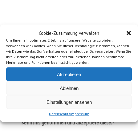
Nachricht
*
Cookie-Zustimmung verwalten
Um Ihnen ein optimales Erlebnis auf unserer Website zu bieten,
verwenden wir Cookies. Wenn Sie dieser Technologie zustimmen, können
wir Daten wie das Surfverhalten oder eindeutige IDs verarbeiten. Wenn Sie
Ihre Zustimmung nicht erteilen oder zurückziehen, können bestimmte
Merkmale und Funktionen beeinträchtigt werden.
Akzeptieren
Ablehnen
Einstellungen ansehen
Datenschutz
Impressum
Ich habe die Hinweise zum
zur
Datenschutz
Kenntnis genommen und akzeptiere diese.
*