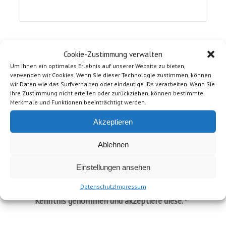
Nachricht
*
Cookie-Zustimmung verwalten
Um Ihnen ein optimales Erlebnis auf unserer Website zu bieten,
verwenden wir Cookies. Wenn Sie dieser Technologie zustimmen, können
wir Daten wie das Surfverhalten oder eindeutige IDs verarbeiten. Wenn Sie
Ihre Zustimmung nicht erteilen oder zurückziehen, können bestimmte
Merkmale und Funktionen beeinträchtigt werden.
Akzeptieren
Ablehnen
Einstellungen ansehen
Datenschutz
Impressum
Ich habe die Hinweise zum
zur
Datenschutz
Kenntnis genommen und akzeptiere diese.
*