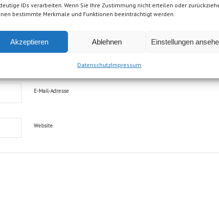
 Kommentar
deutige IDs verarbeiten. Wenn Sie Ihre Zustimmung nicht erteilen oder zurückzieh
nen bestimmte Merkmale und Funktionen beeinträchtigt werden.
en?
ommentar!
Akzeptieren
Ablehnen
Einstellungen anseh
Name
Datenschutz
Impressum
E-Mail-Adresse
Website