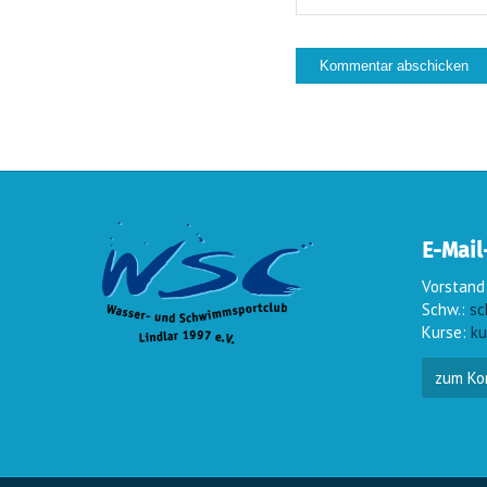
E-Mail
Vorstand
Schw.:
sc
Kurse:
ku
zum Ko