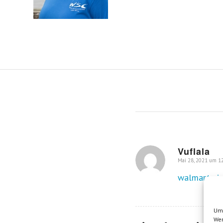
Vuflala
Mai 28, 2021 um 12
sagte:
walmart via
Um 
Wen