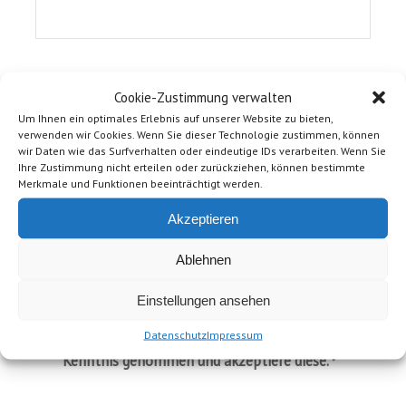
Nachricht
*
Cookie-Zustimmung verwalten
Um Ihnen ein optimales Erlebnis auf unserer Website zu bieten,
verwenden wir Cookies. Wenn Sie dieser Technologie zustimmen, können
wir Daten wie das Surfverhalten oder eindeutige IDs verarbeiten. Wenn Sie
Ihre Zustimmung nicht erteilen oder zurückziehen, können bestimmte
Merkmale und Funktionen beeinträchtigt werden.
Akzeptieren
Ablehnen
Einstellungen ansehen
Datenschutz
Impressum
Ich habe die Hinweise zum
zur
Datenschutz
Kenntnis genommen und akzeptiere diese.
*