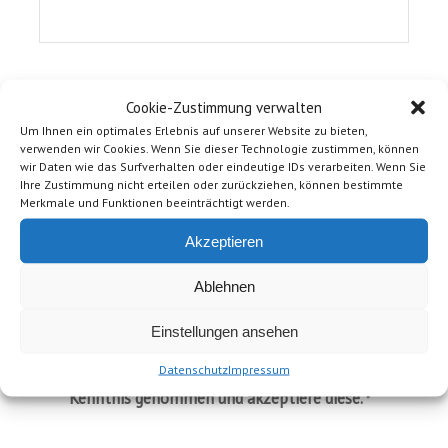
Nachricht
*
Cookie-Zustimmung verwalten
Um Ihnen ein optimales Erlebnis auf unserer Website zu bieten,
verwenden wir Cookies. Wenn Sie dieser Technologie zustimmen, können
wir Daten wie das Surfverhalten oder eindeutige IDs verarbeiten. Wenn Sie
Ihre Zustimmung nicht erteilen oder zurückziehen, können bestimmte
Merkmale und Funktionen beeinträchtigt werden.
Akzeptieren
Ablehnen
Einstellungen ansehen
Datenschutz
Impressum
Ich habe die Hinweise zum
zur
Datenschutz
Kenntnis genommen und akzeptiere diese.
*